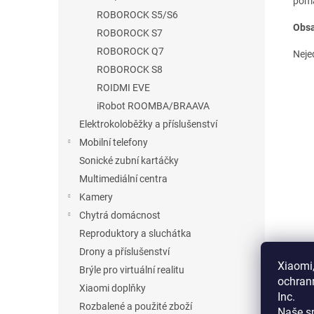
pom
ROBOROCK S5/S6
Obsa
ROBOROCK S7
ROBOROCK Q7
Nejed
ROBOROCK S8
ROIDMI EVE
iRobot ROOMBA/BRAAVA
Elektrokoloběžky a příslušenství
Mobilní telefony
Sonické zubní kartáčky
Multimediální centra
Kamery
Chytrá domácnost
Reproduktory a sluchátka
Drony a příslušenství
Xiaomi,
Brýle pro virtuální realitu
ochran
Xiaomi doplňky
Inc.
Rozbalené a použité zboží
Naše sp