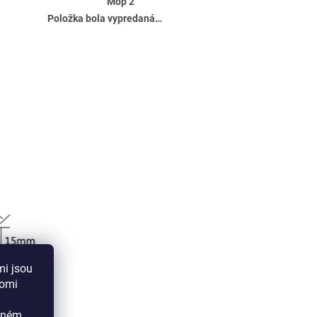
Mop 2
Položka bola vypredaná…
mi jsou
aomi
ádném