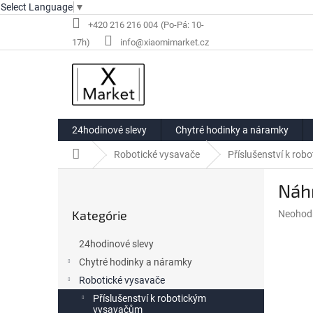
Select Language
▼
Prejsť
+420 216 216 004
na
info@xiaomimarket.cz
obsah
24hodinové slevy
Chytré hodinky a náramky
Domov
Robotické vysavače
Příslušenství k ro
B
Náhr
o
Preskočiť
č
Kategórie
Priemer
Neohod
kategórie
n
hodnote
ý
produkt
24hodinové slevy
p
je
Chytré hodinky a náramky
a
0,0
z
Robotické vysavače
n
5
e
Příslušenství k robotickým
hviezdič
vysavačům