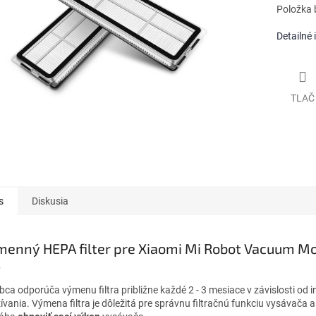
Položka 
Detailné 
TLAČ
s
Diskusia
enný HEPA filter pre Xiaomi Mi Robot Vacuum Mo
s
bca odporúča výmenu filtra približne každé 2 - 3 mesiace v závislosti od i
ívania. Výmena filtra je dôležitá pre správnu filtračnú funkciu vysávača a 