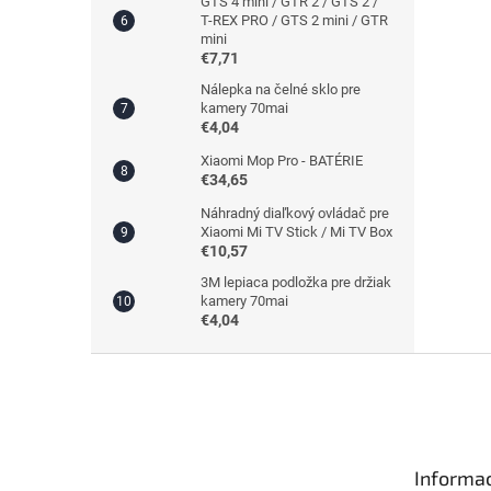
GTS 4 mini / GTR 2 / GTS 2 /
T-REX PRO / GTS 2 mini / GTR
mini
€7,71
Nálepka na čelné sklo pre
kamery 70mai
€4,04
Xiaomi Mop Pro - BATÉRIE
€34,65
Náhradný diaľkový ovládač pre
Xiaomi Mi TV Stick / Mi TV Box
€10,57
3M lepiaca podložka pre držiak
kamery 70mai
€4,04
Z
á
p
ä
t
Informac
i