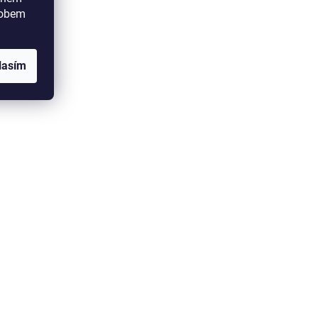
sobem
lasím