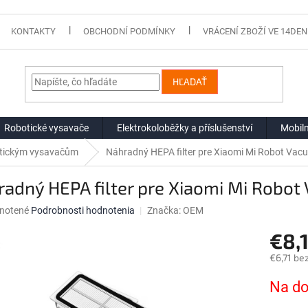
KONTAKTY
OBCHODNÍ PODMÍNKY
VRÁCENÍ ZBOŽÍ VE 14DEN
HĽADAŤ
Robotické vysavače
Elektrokoloběžky a příslušenství
Mobiln
botickým vysavačům
Náhradný HEPA filter pre Xiaomi Mi Robot Vac
adný HEPA filter pre Xiaomi Mi Robot
né
notené
Podrobnosti hodnotenia
Značka:
OEM
nie
€8,
u
€6,71 be
Jednotk
Na do
cena:
iek.