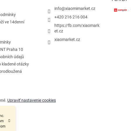
info
@
xiaomimarket.cz
podmínky
+420 216 216 004
oží ve 14denní
https://fb.com/xiaomark
et.cz
xiaomarket.cz
dmínky
INT Praha 10
obních údajů
o kladené otázky
 prodloužená
ené.
Upraviť nastavenie cookies
nc.
nom
obom