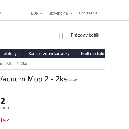
EUR
Slovenčina
NÍ LHŮTĚ
REKLAMACE
DODACÍ PODMÍNKY
Prihlásenie
VÝDEJNÍ POIN
NÁKUPNÝ
Prázdny košík
KOŠÍK
í telefony
Sonické zubní kartáčky
Multimediální centra
uum Mop 2 - 2ks
 Vacuum Mop 2 - 2ks
9196
12
z DPH
ová
taz