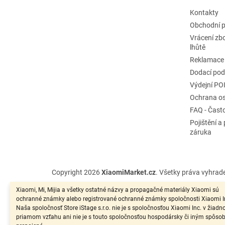
e
Kontakty
Obchodní 
Vrácení zb
lhůtě
Reklamace
Dodací po
Výdejní PO
Ochrana os
FAQ - Čast
Pojištění a
záruka
Copyright 2026
XiaomiMarket.cz
. Všetky práva vyhrad
Xiaomi, Mi, Mijia a všetky ostatné názvy a propagačné materiály Xiaomi sú
ochranné známky alebo registrované ochranné známky spoločnosti Xiaomi I
Naša spoločnosť Store iStage s.r.o. nie je s spoločnosťou Xiaomi Inc. v žiad
priamom vzťahu ani nie je s touto spoločnosťou hospodársky či iným spôs