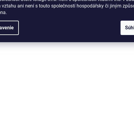
 vztahu
ani není s touto společností hospodářsky či jiným způ
ena
.
avenie
Súh