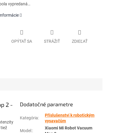
bola vypredaná…
informácie
OPÝTAŤ SA
STRÁŽIŤ
ZDIEĽAŤ
p 2 -
Dodatočné parametre
Příslušenství k robotickým
Kategória
:
vysavačům
ntenzity
tiež
Xiaomi Mi Robot Vacuum
Model:
: