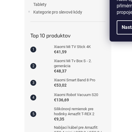
Tablety
přímém
propoj
Kategorie pro slevové kódy
Nast
Top 10 produktov
Xiaomi Mi TV Stick 4K
€41,59
Xiaomi Mi Tv Box S - 2.
generácia
€48,37
Xiaomi Smart Band 8 Pro
€53,02
Xiaomi Robot Vacuum S20
€136,69
Silikónový remienok pre
hodinky Amazfit T-REX 2
€9,35
Nabíjací kábel pre Amazfit: