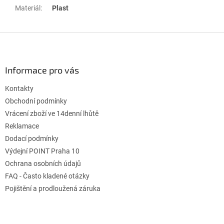
Materiál
:
Plast
Z
á
p
ä
Informace pro vás
t
Kontakty
i
e
Obchodní podmínky
Vrácení zboží ve 14denní lhůtě
Reklamace
Dodací podmínky
Výdejní POINT Praha 10
Ochrana osobních údajů
FAQ - Často kladené otázky
Pojištění a prodloužená záruka