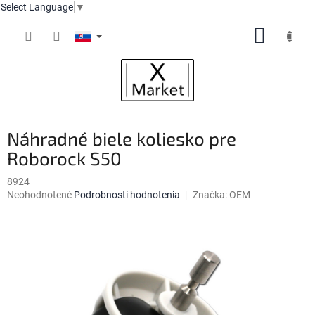
Select Language
▼
Prejsť
NÁKUP
na
obsah
KOŠÍK
Náhradné biele koliesko pre
Roborock S50
8924
Priemerné
Neohodnotené
Podrobnosti hodnotenia
Značka:
OEM
hodnotenie
produktu
je
0,0
z
5
hviezdičiek.