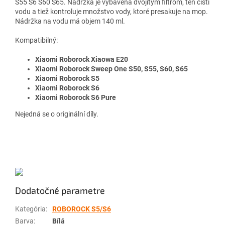
S55 S6 S60 S65. Nádržka je vybavená dvojitým filtrom, ten čistí
vodu a tiež kontroluje množstvo vody, ktoré presakuje na mop.
Nádržka na vodu má objem 140 ml.
Kompatibilný:
Xiaomi Roborock Xiaowa E20
Xiaomi Roborock Sweep One S50, S55, S60, S65
Xiaomi Roborock S5
Xiaomi Roborock S6
Xiaomi Roborock S6 Pure
Nejedná se o originální díly.
Dodatočné parametre
Kategória
:
ROBOROCK S5/S6
Barva
:
Bílá