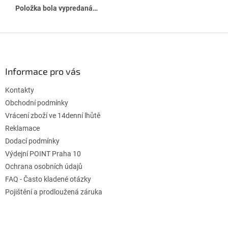
Položka bola vypredaná…
Z
á
p
ä
Informace pro vás
t
Kontakty
i
e
Obchodní podmínky
Vrácení zboží ve 14denní lhůtě
Reklamace
Dodací podmínky
Výdejní POINT Praha 10
Ochrana osobních údajů
FAQ - Často kladené otázky
Pojištění a prodloužená záruka