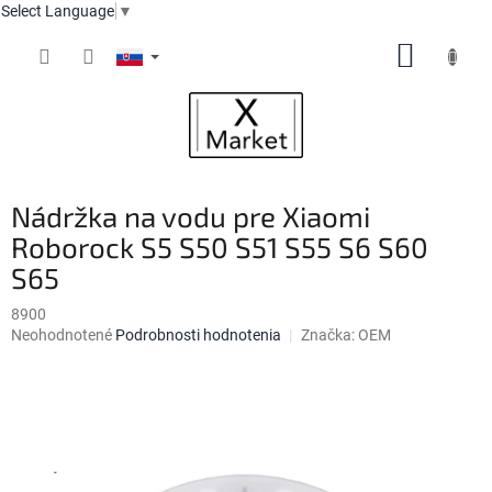
Select Language
▼
Prejsť
NÁKUP
na
obsah
KOŠÍK
Nádržka na vodu pre Xiaomi
Roborock S5 S50 S51 S55 S6 S60
S65
8900
Priemerné
Neohodnotené
Podrobnosti hodnotenia
Značka:
OEM
hodnotenie
produktu
je
0,0
z
5
hviezdičiek.