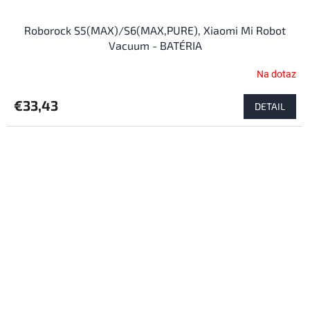
Roborock S5(MAX)/S6(MAX,PURE), Xiaomi Mi Robot
Vacuum - BATÉRIA
Na dotaz
Priemerné
hodnotenie
produktu
€33,43
DETAIL
je
4,5
z
5
hviezdičiek.