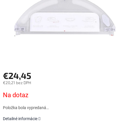
€24,45
€20,21 bez DPH
Jednotková
Na dotaz
cena:
Položka bola vypredaná…
Detailné informácie