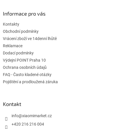
á
p
ä
Informace pro vás
t
Kontakty
i
e
Obchodní podmínky
Vrácení zboží ve 14denní lhůtě
Reklamace
Dodací podmínky
Výdejní POINT Praha 10
Ochrana osobních údajů
FAQ - Často kladené otázky
Pojištění a prodloužená záruka
Kontakt
info
@
xiaomimarket.cz
+420 216 216 004