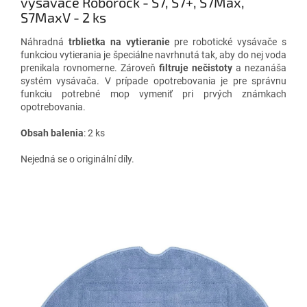
vysávače Roborock - S7, S7+, S7Max,
S7MaxV - 2 ks
Náhradná
trblietka na vytieranie
pre robotické vysávače s
funkciou vytierania
je špeciálne navrhnutá tak, aby do nej voda
prenikala rovnomerne. Zároveň
filtruje nečistoty
a nezanáša
systém vysávača. V prípade opotrebovania je pre správnu
funkciu potrebné mop vymeniť pri prvých známkach
opotrebovania.
Obsah balenia
: 2 ks
Nejedná se o originální díly.