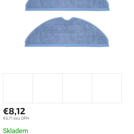
€8,12
€6,71 bez DPH
Jednotková
Skladem
cena: