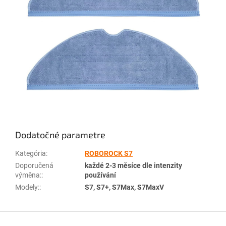
Dodatočné parametre
Kategória
:
ROBOROCK S7
Doporučená
každé 2-3 měsíce dle intenzity
výměna:
:
používání
Modely:
:
S7, S7+, S7Max, S7MaxV
Z