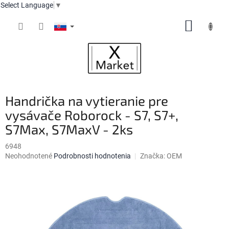
Select Language
▼
Prejsť
NÁKUP
na
obsah
KOŠÍK
Handrička na vytieranie pre
vysávače Roborock - S7, S7+,
S7Max, S7MaxV - 2ks
6948
Priemerné
Neohodnotené
Podrobnosti hodnotenia
Značka:
OEM
hodnotenie
produktu
je
0,0
z
5
hviezdičiek.