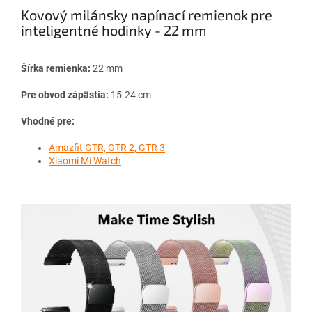
Kovový milánsky napínací remienok pre
inteligentné hodinky - 22 mm
Šírka remienka:
22 mm
Pre obvod zápästia:
15-24 cm
Vhodné pre:
Amazfit GTR, GTR 2, GTR 3
Xiaomi Mi Watch