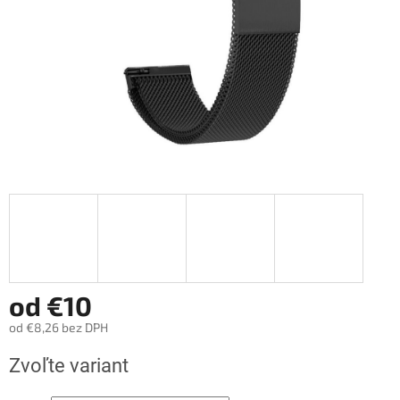
od
€10
od
€8,26
bez DPH
Jednotková
Zvoľte variant
cena: