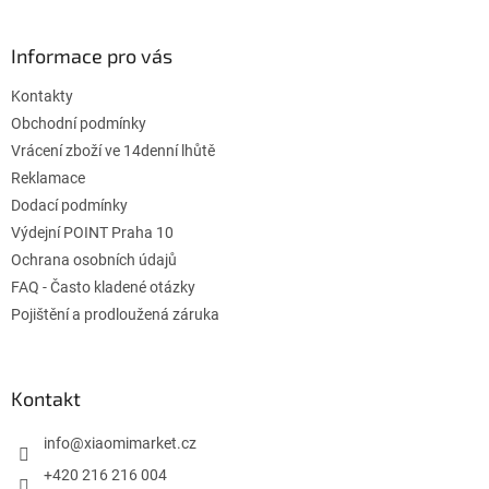
á
p
ä
Informace pro vás
t
Kontakty
i
e
Obchodní podmínky
Vrácení zboží ve 14denní lhůtě
Reklamace
Dodací podmínky
Výdejní POINT Praha 10
Ochrana osobních údajů
FAQ - Často kladené otázky
Pojištění a prodloužená záruka
Kontakt
info
@
xiaomimarket.cz
+420 216 216 004