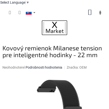
Select Language
▼
Prejsť
NÁKUP
na
obsah
KOŠÍK
Kovový remienok Milanese tension
pre inteligentné hodinky - 22 mm
Priemerné
Neohodnotené
Podrobnosti hodnotenia
Značka:
OEM
hodnotenie
produktu
je
0,0
z
5
hviezdičiek.