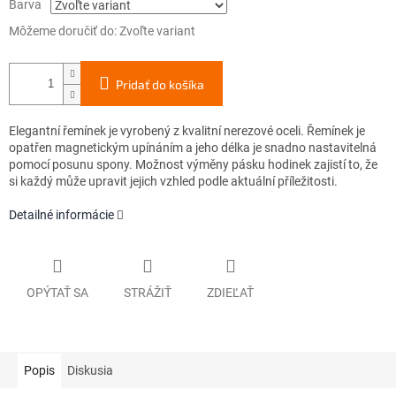
Barva
Môžeme doručiť do:
Zvoľte variant
Pridať do košíka
Elegantní řemínek je vyrobený z kvalitní nerezové oceli. Řemínek je
opatřen magnetickým upínáním a jeho délka je snadno nastavitelná
pomocí posunu spony. Možnost výměny pásku hodinek zajistí to, že
si každý může upravit jejich vzhled podle aktuální příležitosti.
Detailné informácie
OPÝTAŤ SA
STRÁŽIŤ
ZDIEĽAŤ
Popis
Diskusia