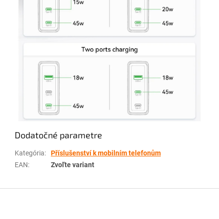
Dodatočné parametre
Kategória
:
Příslušenství k mobilním telefonům
EAN
:
Zvoľte variant
Z
á
p