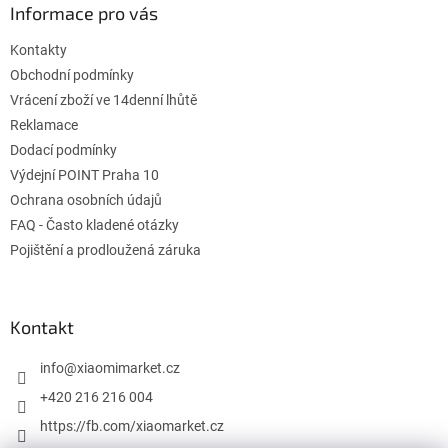
ä
Informace pro vás
t
Kontakty
i
e
Obchodní podmínky
Vrácení zboží ve 14denní lhůtě
Reklamace
Dodací podmínky
Výdejní POINT Praha 10
Ochrana osobních údajů
FAQ - Často kladené otázky
Pojištění a prodloužená záruka
Kontakt
info
@
xiaomimarket.cz
+420 216 216 004
https://fb.com/xiaomarket.cz