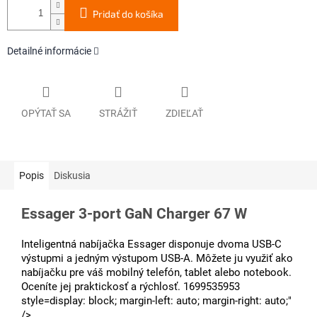
Pridať do košíka
Detailné informácie
OPÝTAŤ SA
STRÁŽIŤ
ZDIEĽAŤ
Popis
Diskusia
Essager 3-port GaN Charger 67 W
Inteligentná nabíjačka Essager disponuje dvoma USB-C
výstupmi a jedným výstupom USB-A. Môžete ju využiť ako
nabíjačku pre váš mobilný telefón, tablet alebo notebook.
Oceníte jej praktickosť a rýchlosť. 1699535953
style=display: block; margin-left: auto; margin-right: auto;"
/>