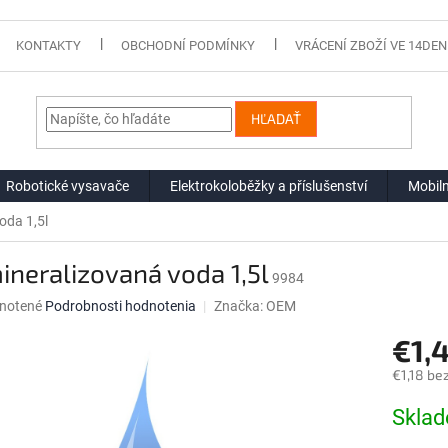
KONTAKTY
OBCHODNÍ PODMÍNKY
VRÁCENÍ ZBOŽÍ VE 14DEN
HĽADAŤ
Robotické vysavače
Elektrokoloběžky a příslušenství
Mobiln
oda 1,5l
neralizovaná voda 1,5l
9984
né
notené
Podrobnosti hodnotenia
Značka:
OEM
nie
€1,
u
€1,18 be
Jednotk
Skla
cena:
iek.