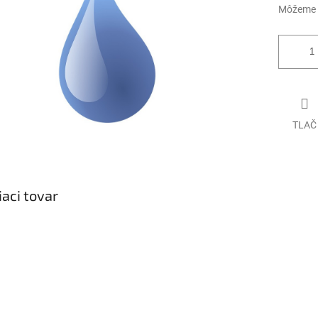
Môžeme d
TLAČ
iaci tovar