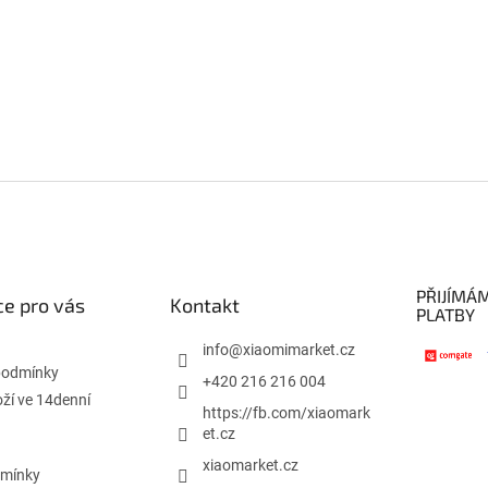
PŘIJÍMÁ
e pro vás
Kontakt
PLATBY
info
@
xiaomimarket.cz
podmínky
+420 216 216 004
oží ve 14denní
https://fb.com/xiaomark
et.cz
xiaomarket.cz
dmínky