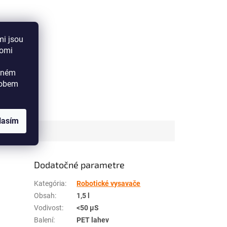
mi jsou
aomi
ádném
sobem
lasím
Dodatočné parametre
Kategória
:
Robotické vysavače
Obsah
:
1,5 l
Vodivost
:
<50 µS
Balení
:
PET lahev