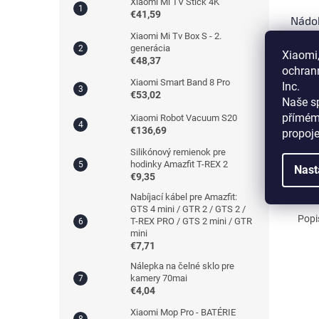
Xiaomi Mi TV Stick 4K
€41,59
Nádob
Xiao
Xiaomi Mi Tv Box S - 2.
generácia
L10S 
Xiaomi,
€48,37
Ultra
ochran
Xiaomi Smart Band 8 Pro
Inc.
€32
€53,02
Naše sp
přímém
Xiaomi Robot Vacuum S20
D
€136,69
propoj
Silikónový remienok pre
hodinky Amazfit T-REX 2
Nast
€9,35
Popi
Nabíjací kábel pre Amazfit:
GTS 4 mini / GTR 2 / GTS 2 /
Popi
T-REX PRO / GTS 2 mini / GTR
mini
€7,71
Nálepka na čelné sklo pre
kamery 70mai
€4,04
Xiaomi Mop Pro - BATÉRIE