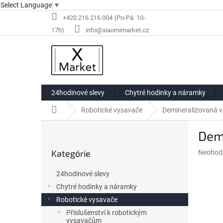
Select Language
▼
Prejsť
+420 216 216 004
na
info@xiaomimarket.cz
obsah
24hodinové slevy
Chytré hodinky a náramky
Domov
Robotické vysavače
Demineralizovaná v
B
Demi
o
Preskočiť
č
Kategórie
Priemer
Neohod
kategórie
n
hodnote
ý
produkt
24hodinové slevy
p
je
Chytré hodinky a náramky
a
0,0
z
Robotické vysavače
n
5
e
Příslušenství k robotickým
hviezdič
vysavačům