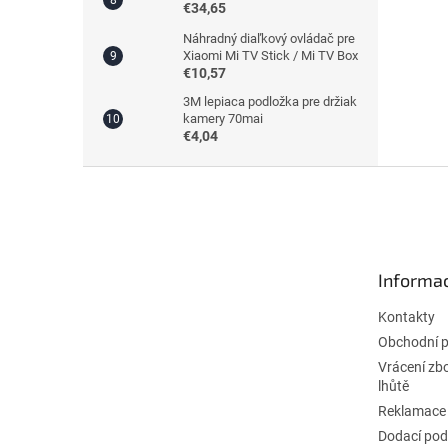
€34,65
Náhradný diaľkový ovládač pre
Xiaomi Mi TV Stick / Mi TV Box
€10,57
3M lepiaca podložka pre držiak
kamery 70mai
€4,04
Z
á
p
ä
t
Informac
i
e
Kontakty
Obchodní 
Vrácení zb
lhůtě
Reklamace
Dodací po