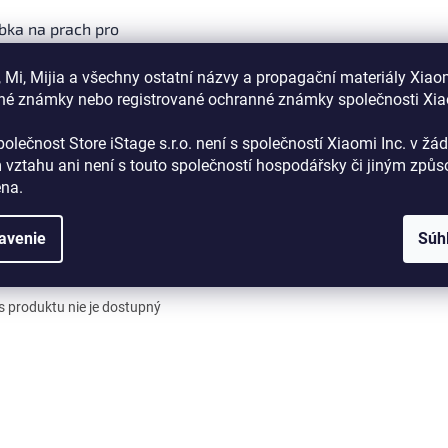
ka na prach pro
mi X10+/Dreame
Ultra/Dreame L10
 Mi, Mijia a všechny ostatní názvy a propagační materiály Xiao
Skladem
né známky nebo registrované ochranné známky společnosti Xi
,24
olečnost Store iStage s.r.o. není s společností Xiaomi Inc. v ž
 vztahu
ani není s touto společností hospodářsky či jiným způ
o košíka
ena
.
avenie
Súh
s
Diskusia
s produktu nie je dostupný