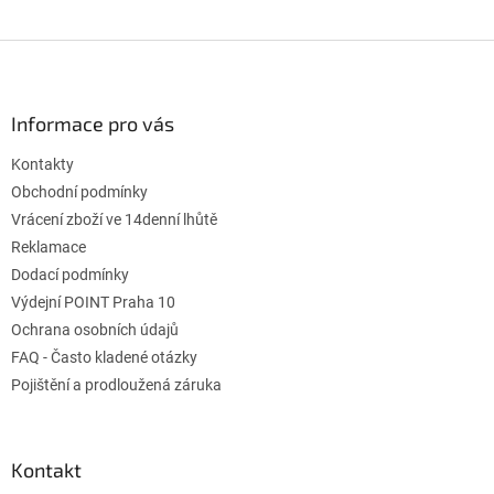
Z
á
p
ä
Informace pro vás
t
Kontakty
i
e
Obchodní podmínky
Vrácení zboží ve 14denní lhůtě
Reklamace
Dodací podmínky
Výdejní POINT Praha 10
Ochrana osobních údajů
FAQ - Často kladené otázky
Pojištění a prodloužená záruka
Kontakt