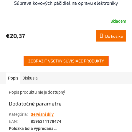
Súprava kovových páčidiel na opravu elektroniky
Skladem
€20,37
Do košíka
ZOBRAZIŤ VŠETKY SÚVISIACE PRODUKTY
Popis
Diskusia
Popis produktu nie je dostupný
Dodatočné parametre
Kategória
:
Servisní díly
EAN
:
8596311178474
Položka bola vypredaná…