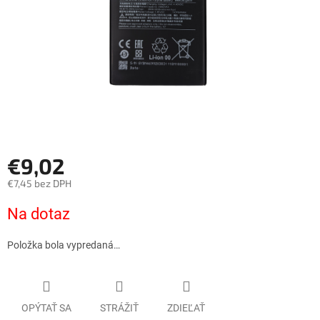
€9,02
€7,45 bez DPH
Jednotková
Na dotaz
cena:
Položka bola vypredaná…
OPÝTAŤ SA
STRÁŽIŤ
ZDIEĽAŤ