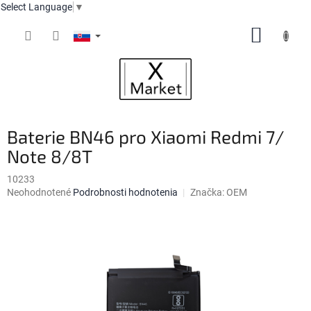
Select Language
▼
Prejsť
NÁKUP
na
obsah
KOŠÍK
Baterie BN46 pro Xiaomi Redmi 7/
Note 8/8T
10233
Priemerné
Neohodnotené
Podrobnosti hodnotenia
Značka:
OEM
hodnotenie
produktu
je
0,0
z
5
hviezdičiek.