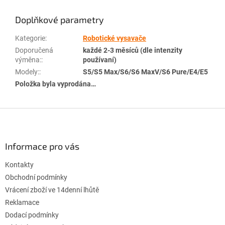
Doplňkové parametry
Kategorie
:
Robotické vysavače
Doporučená
každé 2-3 měsíců (dle intenzity
výměna:
:
používaní)
Modely:
:
S5/S5 Max/S6/S6 MaxV/S6 Pure/E4/E5
Položka byla vyprodána…
Z
á
p
a
Informace pro vás
t
Kontakty
í
Obchodní podmínky
Vrácení zboží ve 14denní lhůtě
Reklamace
Dodací podmínky