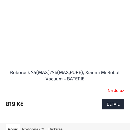
Roborock S5(MAX)/S6(MAX,PURE), Xiaomi Mi Robot
Vacuum - BATERIE
Na dotaz
Průměrné
hodnocení
produktu
819 Kč
DETAIL
je
4,5
z
5
Popis
Podobné (2)
Diskuze
hvězdiček.