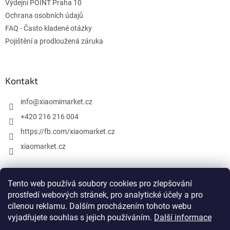
Výdejní POINT Praha 10
Ochrana osobních údajů
FAQ - Často kladené otázky
Pojištění a prodloužená záruka
Kontakt
info
@
xiaomimarket.cz
+420 216 216 004
https://fb.com/xiaomarket.cz
xiaomarket.cz
Tento web používá soubory cookies pro zlepšování
Vytvořil Shoptet
prostředí webových stránek, pro analytické účely a pro
cílenou reklamu. Dalším procházením tohoto webu
Copyright 2026
XiaomiMarket.cz
. Všechna práva vyhrazena.
vyjadřujete souhlas s jejich používáním.
Další informace
Upravit nastavení cookies