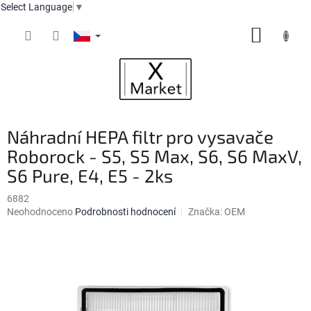
Select Language
▼
Přejít
NÁKUP
na
obsah
KOŠÍK
Náhradní HEPA filtr pro vysavače
Roborock - S5, S5 Max, S6, S6 MaxV,
S6 Pure, E4, E5 - 2ks
6882
Průměrné
Neohodnoceno
Podrobnosti hodnocení
Značka:
OEM
hodnocení
produktu
je
0,0
z
5
hvězdiček.