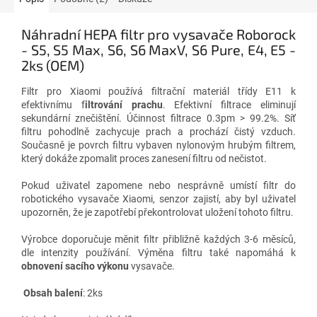
Náhradní HEPA filtr pro vysavače Roborock
- S5, S5 Max, S6, S6 MaxV, S6 Pure, E4, E5 -
2ks (OEM)
Filtr pro Xiaomi používá filtrační materiál třídy E11 k
efektivnímu f
iltrování prachu
. Efektivní filtrace eliminují
sekundární znečištění. Účinnost filtrace 0.3pm > 99.2%. Síť
filtru pohodlně zachycuje prach a prochází čistý vzduch.
Současně je povrch filtru vybaven nylonovým hrubým filtrem,
který dokáže zpomalit proces zanesení filtru od nečistot.
Pokud uživatel zapomene nebo nesprávně umístí filtr do
robotického vysavače Xiaomi, senzor zajistí, aby byl uživatel
upozorněn, že je zapotřebí překontrolovat uložení tohoto filtru.
Výrobce doporučuje měnit filtr přibližně každých 3-6 měsíců,
dle intenzity používání. Výměna filtru také napomáhá k
obnovení sacího výkonu
vysavače.
Obsah balení
: 2ks