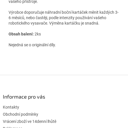
vašeho přístroje.
Výrobce doporučuje náhradní boční kartáček měnit každých 3-
6 měsíců, nebo častěji, podle intenzity používání vašeho
robotického vysavače. Výměna kartáčku je snadná.
Obsah balení:
2ks
Nejedná se o originální díly.
Z
á
p
a
Informace pro vás
t
Kontakty
í
Obchodní podmínky
Vrácení zboží ve 14denní lhůtě