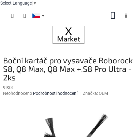
Select Language
▼
Přejít
NÁKUP
na
obsah
KOŠÍK
Boční kartáč pro vysavače Roborock
S8, Q8 Max, Q8 Max +,S8 Pro Ultra -
2ks
9933
Průměrné
Neohodnoceno
Podrobnosti hodnocení
Značka:
OEM
hodnocení
produktu
je
0,0
z
5
hvězdiček.