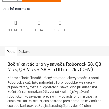
Detailní informace
ZEPTAT SE
HLÍDAT
SDÍLET
Popis
Diskuze
Boční kartáč pro vysavače
Roborock S8, Q8
Max, Q8 Max +,S8 Pro Ultra
- 2ks (OEM)
Náhradní boční kartáč určený pro robotické vysavače Xiaomi
Roborock slouží jako náhradní díl pro robotické vysavače v
případě ztráty, rozbití či opotřebení stávajícího
příslušenství
.
Boční pětiramenné kartáčky zajistí kvalitnější vysávání
robotickým vysavačem především v oblasti rohů místností a
okolo zdí.
Taktéž slouží jako ochrana před namotáním vlasů na
osu pod kartáček, což zajistí snadnější pravidelné čištění