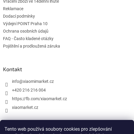
Vrácení zboží ve 14denní lhůtě
Reklamace
Dodací podmínky
Výdejní POINT Praha 10
Ochrana osobních údajů
FAQ - Často kladené otázky
Pojištění a prodloužená záruka
Kontakt
info
@
xiaomimarket.cz
+420 216 216 004
https://fb.com/xiaomarket.cz
xiaomarket.cz
Tento web používá soubory cookies pro zlepšování
Vytvořil Shoptet