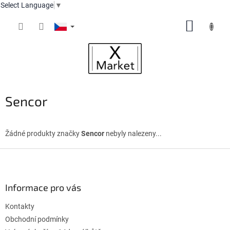
Select Language
▼
Přejít
NÁKUP
na
obsah
KOŠÍK
Sencor
Žádné produkty značky
Sencor
nebyly nalezeny...
Z
á
p
a
Informace pro vás
t
Kontakty
í
Obchodní podmínky