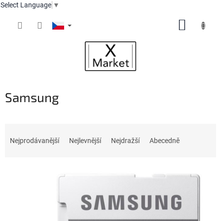
Select Language
▼
Přejít
NÁKUP
na
obsah
KOŠÍK
Samsung
Ř
a
Nejprodávanější
Nejlevnější
Nejdražší
Abecedně
z
e
V
n
ý
í
p
p
i
r
s
o