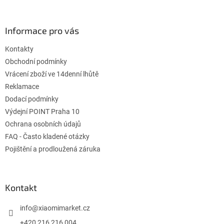
á
á
d
p
a
a
Informace pro vás
c
t
í
Kontakty
í
p
r
Obchodní podmínky
v
Vrácení zboží ve 14denní lhůtě
k
Reklamace
y
Dodací podmínky
v
ý
Výdejní POINT Praha 10
p
Ochrana osobních údajů
i
FAQ - Často kladené otázky
s
u
Pojištění a prodloužená záruka
Kontakt
info
@
xiaomimarket.cz
+420 216 216 004