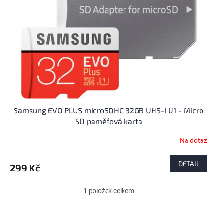
p
d
r
u
o
k
d
t
u
ů
k
t
ů
Samsung EVO PLUS microSDHC 32GB UHS-I U1 - Micro
SD paměťová karta
Na dotaz
Průměrné
hodnocení
produktu
DETAIL
299 Kč
je
4,1
z
1
položek celkem
O
5
v
hvězdiček.
l
Z