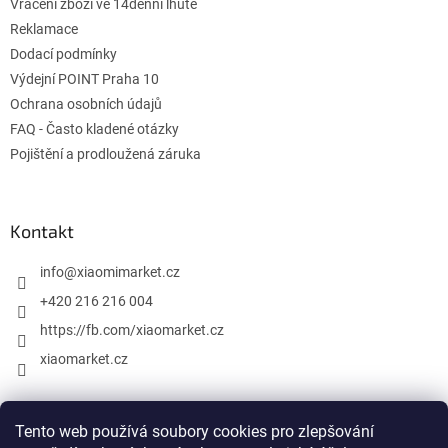
Vrácení zboží ve 14denní lhůtě
Reklamace
Dodací podmínky
Výdejní POINT Praha 10
Ochrana osobních údajů
FAQ - Často kladené otázky
Pojištění a prodloužená záruka
Kontakt
info
@
xiaomimarket.cz
+420 216 216 004
https://fb.com/xiaomarket.cz
xiaomarket.cz
Tento web používá soubory cookies pro zlepšování
Vytvořil Shoptet