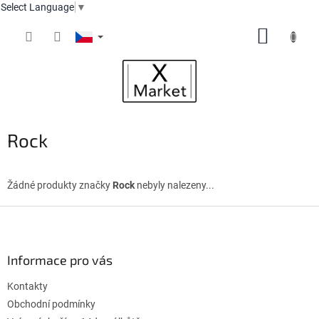
Select Language
▼
Přejít
NÁKUP
na
obsah
KOŠÍK
Rock
Žádné produkty značky
Rock
nebyly nalezeny...
Z
á
p
a
Informace pro vás
t
Kontakty
í
Obchodní podmínky