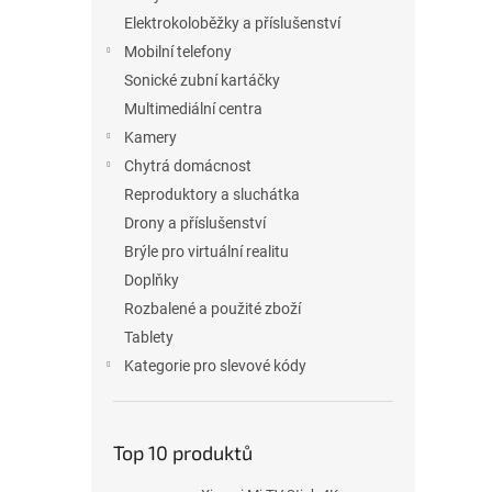
p
a
Elektrokoloběžky a příslušenství
n
Mobilní telefony
e
Sonické zubní kartáčky
l
Multimediální centra
Kamery
Chytrá domácnost
Reproduktory a sluchátka
Drony a příslušenství
Brýle pro virtuální realitu
Doplňky
Rozbalené a použité zboží
Tablety
Kategorie pro slevové kódy
Top 10 produktů