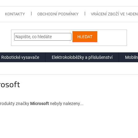
KONTAKTY
OBCHODNÍ PODMÍNKY
VRÁCENÍ ZBOŽÍ VE 14DEN
HLEDAT
Robotické vysavače
Elektrokoloběžky a příslušenství
Mobiln
rosoft
rodukty značky
Microsoft
nebyly nalezeny...