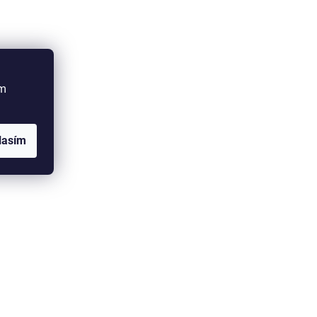
ím
lasím