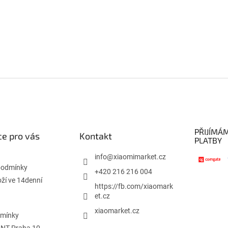
PŘIJÍMÁ
e pro vás
Kontakt
PLATBY
info
@
xiaomimarket.cz
podmínky
+420 216 216 004
oží ve 14denní
https://fb.com/xiaomark
et.cz
xiaomarket.cz
dmínky
INT Praha 10