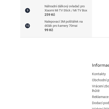
Náhradní dálkový ovladač pro
Xiaomi Mi TV Stick / Mi TV Box
259 Kč
Nalepovací 3M polštářek na
držák pro kamery 70mai
99 Kč
Z
á
p
a
t
Informac
í
Kontakty
Obchodní 
Vrácení zb
lhůtě
Reklamace
Dodací po
Výdejní PO