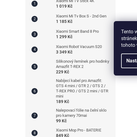
Xiaomi Mi TV Stick 4K
1 019 Kč
Xiaomi Mi Tv Box S - 2nd Gen
1 185 Kč
Tento 
Xiaomi Smart Band 8 Pro
1 299 Kč
stránek
tohoto 
Xiaomi Robot Vacuum S20
3 349 Kč
Nast
Silikonový řemínek pro hodinky
Amazfit T-REX 2
229 Kč
Nabíjecí kabel pro Amazfit:
GTS 4 mini / GTR 2 / GTS 2 /
T-REX PRO / GTS 2 mini / GTR
mini
189 Kč
Nalepovací fólie na čelní sklo
pro kamery 70mai
99 Kč
Xiaomi Mop Pro - BATERIE
849 Kč