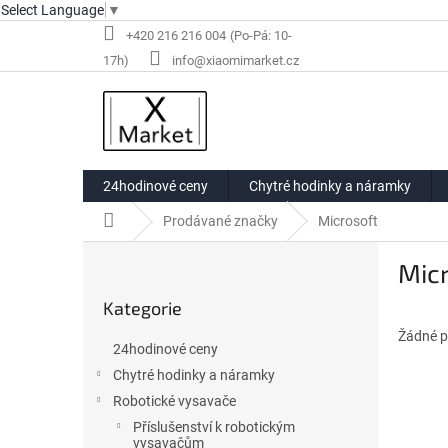
Select Language
▼
Přejít
+420 216 216 004
na
info@xiaomimarket.cz
obsah
24hodinové ceny
Chytré hodinky a náramky
Domů
Prodávané značky
Microsoft
P
Mic
o
Přeskočit
s
Kategorie
kategorie
t
r
Žádné p
24hodinové ceny
a
Chytré hodinky a náramky
n
Robotické vysavače
n
í
Příslušenství k robotickým
vysavačům