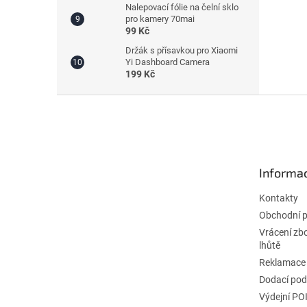
Nalepovací fólie na čelní sklo
pro kamery 70mai
99 Kč
Držák s přísavkou pro Xiaomi
Yi Dashboard Camera
199 Kč
Z
á
p
a
t
Informac
í
Kontakty
Obchodní 
Vrácení zb
lhůtě
Reklamace
Dodací po
Výdejní PO