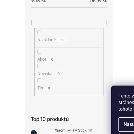
9949
Kč
14999
Kč
Na skladě
0
Akce
0
Novinka
0
Tip
0
Tento 
stránek
tohoto 
Top 10 produktů
Nast
Xiaomi Mi TV Stick 4K