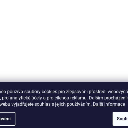
a
c
í
p
r
v
k
y
v
ý
p
i
s
u
web používá soubory cookies pro zlepšování prostředí webových
, pro analytické účely a pro cílenou reklamu. Dalším procházen
webu vyjadřujete souhlas s jejich používáním.
Další informace
avení
Souh