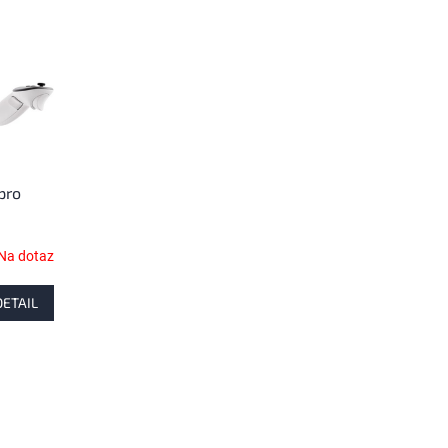
pro
Na dotaz
DETAIL