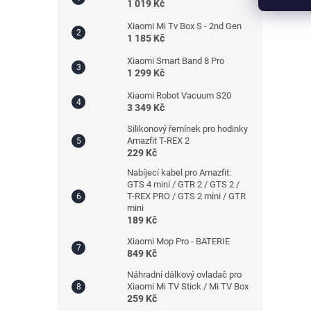
1 019 Kč
Xiaomi Mi Tv Box S - 2nd Gen
1 185 Kč
Xiaomi Smart Band 8 Pro
1 299 Kč
Xiaomi Robot Vacuum S20
3 349 Kč
Silikonový řemínek pro hodinky
Amazfit T-REX 2
229 Kč
Nabíjecí kabel pro Amazfit:
GTS 4 mini / GTR 2 / GTS 2 /
T-REX PRO / GTS 2 mini / GTR
mini
189 Kč
Xiaomi Mop Pro - BATERIE
849 Kč
Náhradní dálkový ovladač pro
Xiaomi Mi TV Stick / Mi TV Box
259 Kč