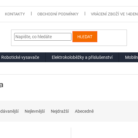
KONTAKTY
OBCHODNÍ PODMÍNKY
VRÁCENÍ ZBOŽÍ VE 14DEN
HLEDAT
Robotické vysavače
Elektrokoloběžky a příslušenství
Mobiln
a
dávanější
Nejlevnější
Nejdražší
Abecedně