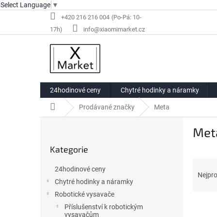
Select Language
▼
Přejít
+420 216 216 004
na
info@xiaomimarket.cz
obsah
24hodinové ceny
Chytré hodinky a náramky
Domů
Prodávané značky
Meta
P
Met
o
Přeskočit
s
Kategorie
kategorie
t
Ř
r
24hodinové ceny
a
a
Nejpro
Chytré hodinky a náramky
z
n
e
Robotické vysavače
n
V
n
í
Příslušenství k robotickým
ý
vysavačům
í