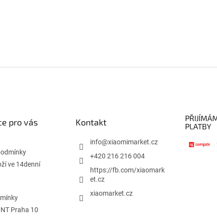
PŘIJÍMÁ
e pro vás
Kontakt
PLATBY
info
@
xiaomimarket.cz
podmínky
+420 216 216 004
oží ve 14denní
https://fb.com/xiaomark
et.cz
xiaomarket.cz
dmínky
INT Praha 10