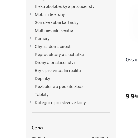
p
p
p
a
Elektrokoloběžky a příslušenství
i
r
n
Mobilní telefony
s
o
e
Sonické zubní kartáčky
p
d
l
Multimediální centra
r
u
Kamery
o
k
d
t
Chytrá domácnost
u
ů
Reproduktory a sluchátka
Ovla
k
Drony a příslušenství
t
Brýle pro virtuální realitu
ů
Doplňky
Rozbalené a použité zboží
9 94
Tablety
Kategorie pro slevové kódy
Cena