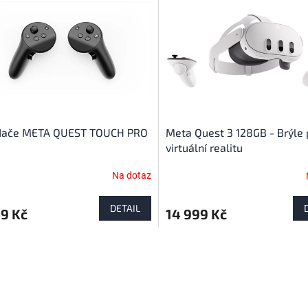
dače META QUEST TOUCH PRO
Meta Quest 3 128GB - Brýle 
virtuální realitu
Na dotaz
DETAIL
9 Kč
14 999 Kč
O
v
l
á
d