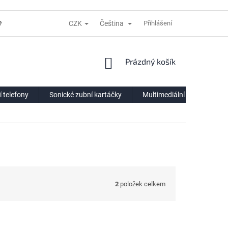
CZK
Čeština
NÍ LHŮTĚ
REKLAMACE
DODACÍ PODMÍNKY
Přihlášení
VÝDEJNÍ POIN
NÁKUPNÍ
Prázdný košík
KOŠÍK
í telefony
Sonické zubní kartáčky
Multimediální centra
2
položek celkem