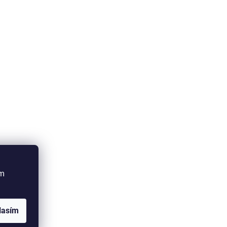
ím
lasím