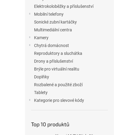
p
a
Elektrokoloběžky a příslušenství
n
Mobilní telefony
e
Sonické zubní kartáčky
l
Multimediální centra
Kamery
Chytrá domácnost
Reproduktory a sluchátka
Drony a příslušenství
Brýle pro virtuální realitu
Doplňky
Rozbalené a použité zboží
Tablety
Kategorie pro slevové kódy
Top 10 produktů