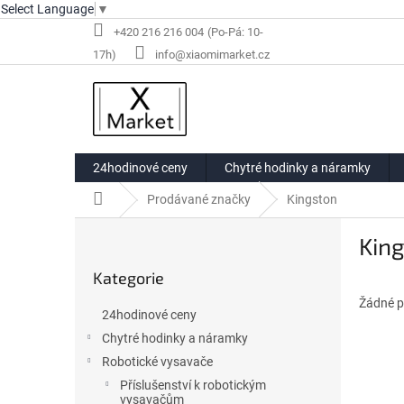
Select Language
▼
Přejít
+420 216 216 004
na
info@xiaomimarket.cz
obsah
24hodinové ceny
Chytré hodinky a náramky
Domů
Prodávané značky
Kingston
P
Kin
o
Přeskočit
s
Kategorie
kategorie
t
r
Žádné p
24hodinové ceny
a
Chytré hodinky a náramky
n
Robotické vysavače
n
í
Příslušenství k robotickým
vysavačům