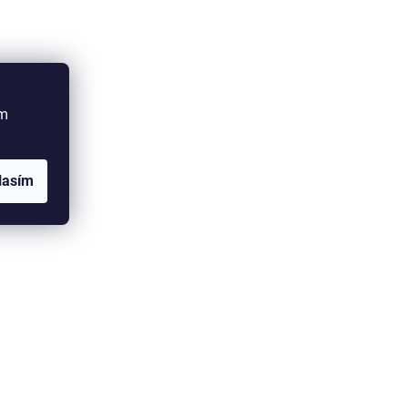
ím
lasím