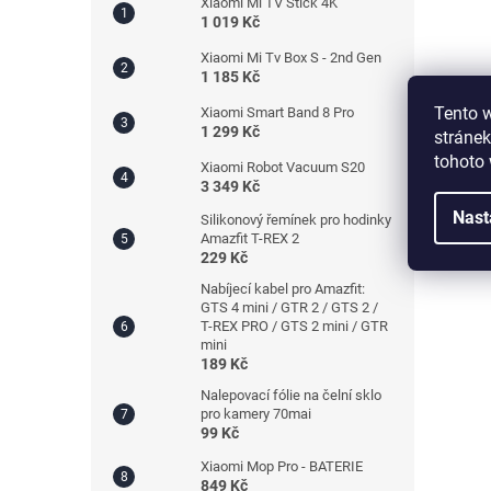
Xiaomi Mi TV Stick 4K
1 019 Kč
Xiaomi Mi Tv Box S - 2nd Gen
1 185 Kč
Tento 
Xiaomi Smart Band 8 Pro
1 299 Kč
stránek
tohoto 
Xiaomi Robot Vacuum S20
3 349 Kč
Nast
Silikonový řemínek pro hodinky
Amazfit T-REX 2
229 Kč
Nabíjecí kabel pro Amazfit:
GTS 4 mini / GTR 2 / GTS 2 /
T-REX PRO / GTS 2 mini / GTR
mini
189 Kč
Nalepovací fólie na čelní sklo
pro kamery 70mai
99 Kč
Xiaomi Mop Pro - BATERIE
849 Kč