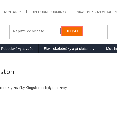
KONTAKTY
OBCHODNÍ PODMÍNKY
VRÁCENÍ ZBOŽÍ VE 14DEN
HLEDAT
Robotické vysavače
Elektrokoloběžky a příslušenství
Mobiln
gston
rodukty značky
Kingston
nebyly nalezeny...