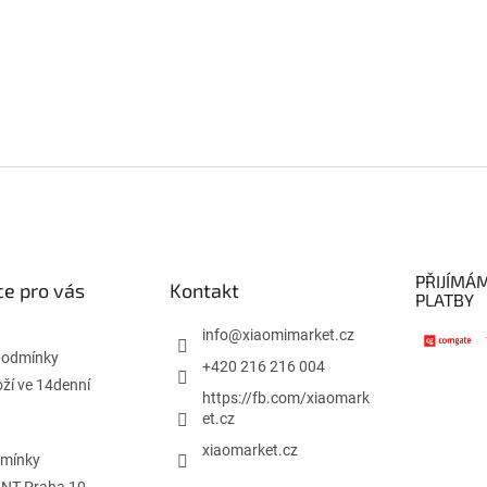
PŘIJÍMÁ
e pro vás
Kontakt
PLATBY
info
@
xiaomimarket.cz
podmínky
+420 216 216 004
oží ve 14denní
https://fb.com/xiaomark
et.cz
xiaomarket.cz
dmínky
INT Praha 10