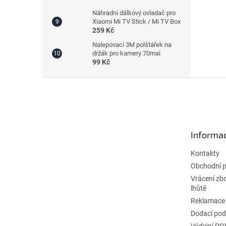
Náhradní dálkový ovladač pro
Xiaomi Mi TV Stick / Mi TV Box
259 Kč
Nalepovací 3M polštářek na
držák pro kamery 70mai
99 Kč
Z
á
p
a
t
Informac
í
Kontakty
Obchodní 
Vrácení zb
lhůtě
Reklamace
Dodací po
Výdejní PO