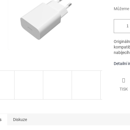
Můžeme d
Originál
kompatib
nabíjecíh
Detailní 
TISK
s
Diskuze