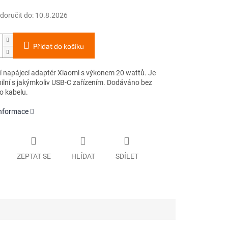
oručit do:
10.8.2026
Přidat do košíku
ní napájecí adaptér Xiaomi s výkonem 20 wattů. Je
ilní s jakýmkoliv USB-C zařízením. Dodáváno bez
o kabelu.
informace
ZEPTAT SE
HLÍDAT
SDÍLET