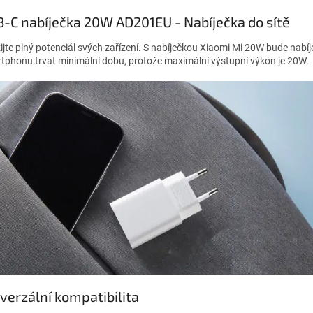
-C nabíječka 20W AD201EU - Nabíječka do sítě
ijte plný potenciál svých zařízení. S nabíječkou Xiaomi Mi 20W bude nabí
tphonu trvat minimální dobu, protože maximální výstupní výkon je 20W.
verzální kompatibilita