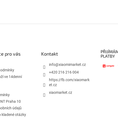
PŘIJÍMÁ
e pro vás
Kontakt
PLATBY
info
@
xiaomimarket.cz
podmínky
+420 216 216 004
oží ve 14denní
https://fb.com/xiaomark
et.cz
xiaomarket.cz
dmínky
INT Praha 10
obních údajů
o kladené otázky