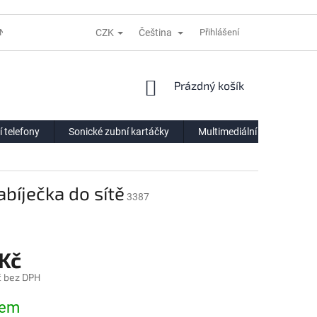
CZK
Čeština
NÍ LHŮTĚ
REKLAMACE
DODACÍ PODMÍNKY
Přihlášení
VÝDEJNÍ POIN
NÁKUPNÍ
Prázdný košík
KOŠÍK
í telefony
Sonické zubní kartáčky
Multimediální centra
bíječka do sítě
3387
 Kč
č bez DPH
dem