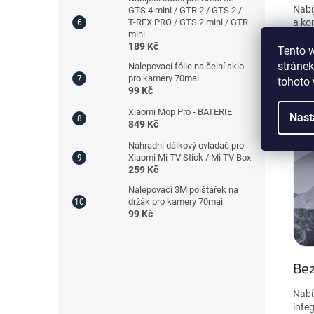
Nabí
GTS 4 mini / GTR 2 / GTS 2 /
a ko
T-REX PRO / GTS 2 mini / GTR
mini
189 Kč
Tento 
stránek
Nalepovací fólie na čelní sklo
pro kamery 70mai
tohoto 
99 Kč
Xiaomi Mop Pro - BATERIE
Nast
849 Kč
Náhradní dálkový ovladač pro
Xiaomi Mi TV Stick / Mi TV Box
259 Kč
Nalepovací 3M polštářek na
držák pro kamery 70mai
99 Kč
Bez
Nabí
inte