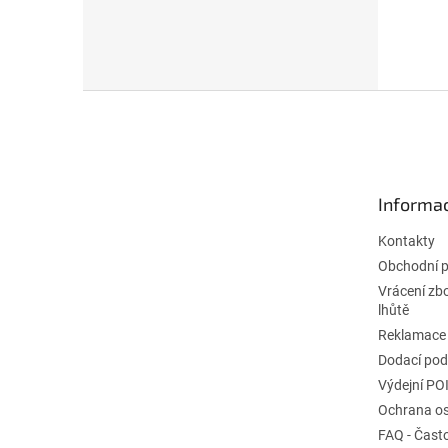
Z
á
p
a
t
Informac
í
Kontakty
Obchodní 
Vrácení zb
lhůtě
Reklamace
Dodací po
Výdejní PO
Ochrana os
FAQ - Čast