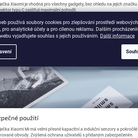
ječka Xiaomi je vhodná pro všechny gadgety, bez ohledu na jejich značku
nektor typu C zajišťují maximální pohodlí.
web používá soubory cookies pro zlepšování prostředí webových
, pro analytické účely a pro cílenou reklamu. Dalším procházen
webu vyjadřujete souhlas s jejich používáním.
Další informace
avení
Souh
pečné použití
ječka Xiaomi Mi má velmi přesné kapacitní a indukční senzory a pokročilé
grované obvody. Zvýšená ochrana uživatelů s přidaným zabezpečením.