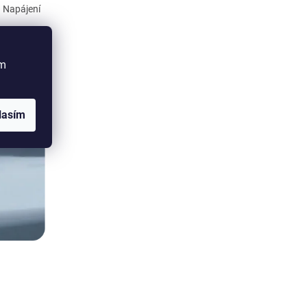
. Napájení
ím
lasím