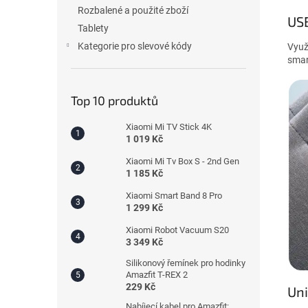
Rozbalené a použité zboží
USB
Tablety
Kategorie pro slevové kódy
Využ
smar
Top 10 produktů
Xiaomi Mi TV Stick 4K
1 019 Kč
Xiaomi Mi Tv Box S - 2nd Gen
1 185 Kč
Xiaomi Smart Band 8 Pro
1 299 Kč
Xiaomi Robot Vacuum S20
3 349 Kč
Silikonový řemínek pro hodinky
Amazfit T-REX 2
229 Kč
Uni
Nabíjecí kabel pro Amazfit: