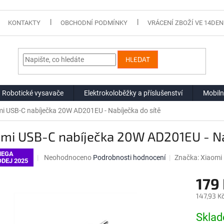
KONTAKTY
OBCHODNÍ PODMÍNKY
VRÁCENÍ ZBOŽÍ VE 14DEN
HLEDAT
Robotické vysavače
Elektrokoloběžky a příslušenství
Mobiln
i USB-C nabíječka 20W AD201EU - Nabíječka do sítě
mi USB-C nabíječka 20W AD201EU - Na
EGA
Průměrné
Neohodnoceno
Podrobnosti hodnocení
Značka:
Xiaomi
DEJ 2025
hodnocení
produktu
179
je
0,0
147,93 K
z
Měrná
5
Skla
cena:
hvězdiček.