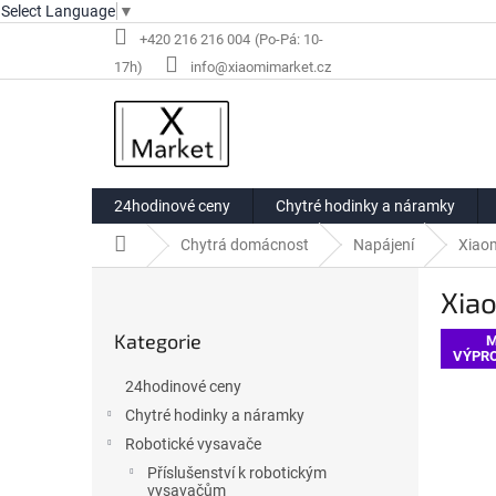
Select Language
▼
Přejít
+420 216 216 004
na
info@xiaomimarket.cz
obsah
24hodinové ceny
Chytré hodinky a náramky
Domů
Chytrá domácnost
Napájení
Xiaom
P
Xiao
o
Přeskočit
s
Kategorie
kategorie
M
t
VÝPRO
r
24hodinové ceny
a
Chytré hodinky a náramky
n
Robotické vysavače
n
í
Příslušenství k robotickým
vysavačům