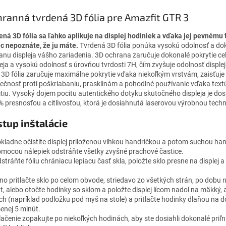
ranná tvrdená 3D fólia pre Amazfit GTR 3
ená 3D fólia sa ľahko aplikuje na displej hodiniek a vďaka jej pevnému 
c nepoznáte, že ju máte.
Tvrdená 3D fólia ponúka vysokú odolnosť a do
anu displeja vášho zariadenia. 3D ochrana zaručuje dokonalé pokrytie cel
leja a vysokú odolnosť s úrovňou tvrdosti 7H, čím zvyšuje odolnosť displej
. 3D fólia zaručuje maximálne pokrytie vďaka niekoľkým vrstvám, zaisťuje
ečnosť proti poškriabaniu, prasklinám a pohodlné používanie vďaka textú
itiu. Vysoký dojem pocitu autentického dotyku skutočného displeja je do
% presnosťou a citlivosťou, ktorá je dosiahnutá laserovou výrobnou tech
tup inštalácie
ôkladne očistite displej priloženou vlhkou handričkou a potom suchou ha
omocou nálepiek odstráňte všetky zvyšné prachové častice.
stráňte fóliu chrániacu lepiacu časť skla, položte sklo presne na displej a 
ilno pritlačte sklo po celom obvode, striedavo zo všetkých strán, po dobu 
t, alebo otočte hodinky so sklom a položte displej lícom nadol na mäkký, 
ch (napríklad podložku pod myš na stole) a pritlačte hodinky dlaňou na 
enej 5 minút.
tlačenie zopakujte po niekoľkých hodinách, aby ste dosiahli dokonalé priľn