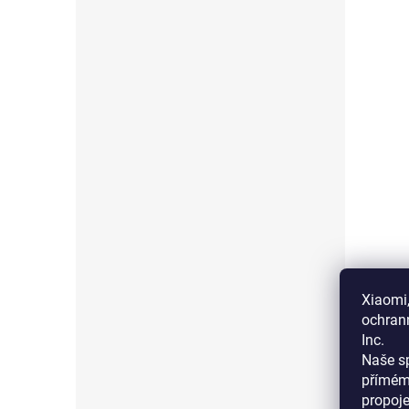
Xiaomi,
ochran
Inc.
Naše sp
přímém
propoj