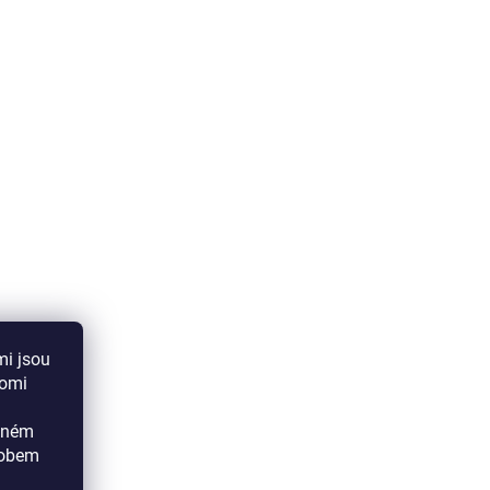
mi jsou
aomi
ádném
sobem