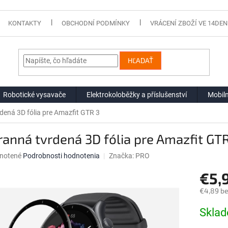
KONTAKTY
OBCHODNÍ PODMÍNKY
VRÁCENÍ ZBOŽÍ VE 14DEN
HĽADAŤ
Robotické vysavače
Elektrokoloběžky a příslušenství
Mobiln
dená 3D fólia pre Amazfit GTR 3
anná tvrdená 3D fólia pre Amazfit GTR
né
notené
Podrobnosti hodnotenia
Značka:
PRO
nie
€5,
u
€4,89 b
Jednotk
Skla
cena:
iek.