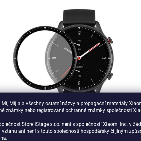
 Mi, Mijia a všechny ostatní názvy a propagační materiály Xiao
né známky nebo registrované ochranné známky společnosti Xi
olečnost Store iStage s.r.o. není s společností Xiaomi Inc. v ž
 vztahu
ani není s touto společností hospodářsky či jiným způ
ena
.