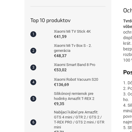
Och
Top 10 produktov
Tvrd
vôbe
Xiaomi Mi TV Stick 4K
ochr
€41,59
disp
krát
Xiaomi Mi Tv Box S - 2.
bezp
generácia
rozb
€48,37
100 
Xiaomi Smart Band 8 Pro
€53,02
Pos
Xiaomi Robot Vacuum S20
1. D
€136,69
2. P
Silikónový remienok pre
3. Od
hodinky Amazfit T-REX 2
ho.
€9,35
4. S
minú
Nabíjací kábel pre Amazfit:
povr
GTS 4 mini / GTR 2 / GTS 2 /
najm
T-REX PRO / GTS 2 mini / GTR
mini
5. S