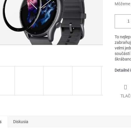
Môžeme d
To nejlep
zabraňuje
velmi je
součástí
škrábanc
Detailné 
TLAČ
s
Diskusia