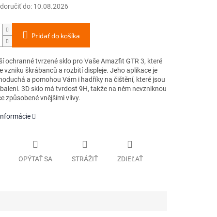
oručiť do:
10.08.2026
Pridať do košíka
ší ochranné tvrzené sklo pro Vaše Amazfit GTR 3, které
 vzniku škrábanců a rozbití displeje. Jeho aplikace je
dnoduchá a pomohou Vám i hadříky na čištění, které jsou
 balení. 3D sklo má tvrdost 9H, takže na něm nevzniknou
e způsobené vnějšími vlivy.
informácie
OPÝTAŤ SA
STRÁŽIŤ
ZDIEĽAŤ