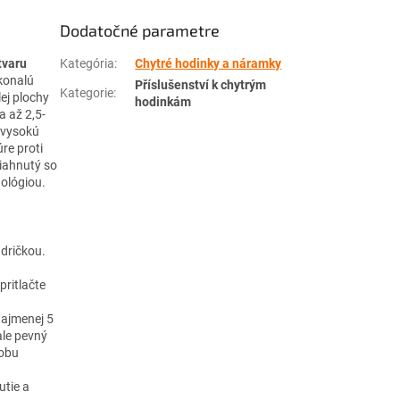
Dodatočné parametre
Kategória
:
Chytré hodinky a náramky
tvaru
konalú
Příslušenství k chytrým
Kategorie
:
ej plochy
hodinkám
a až 2,5-
 vysokú
re proti
siahnutý so
nológiou.
ndričkou.
pritlačte
najmenej 5
ale pevný
dobu
utie a