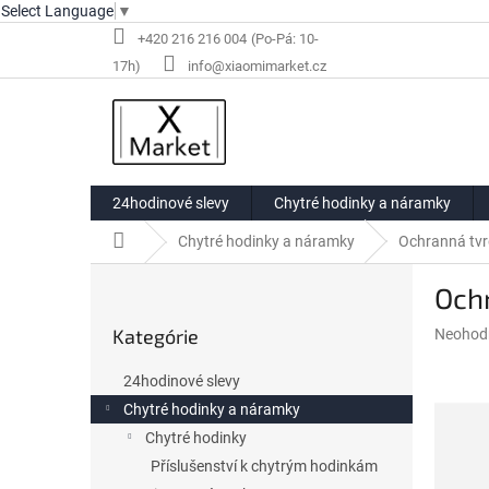
Select Language
▼
Prejsť
+420 216 216 004
na
info@xiaomimarket.cz
obsah
24hodinové slevy
Chytré hodinky a náramky
Domov
Chytré hodinky a náramky
Ochranná tvr
B
Ochr
o
Preskočiť
č
Kategórie
Priemer
Neohod
kategórie
n
hodnote
ý
produkt
24hodinové slevy
p
je
Chytré hodinky a náramky
a
0,0
z
Chytré hodinky
n
5
e
Příslušenství k chytrým hodinkám
hviezdič