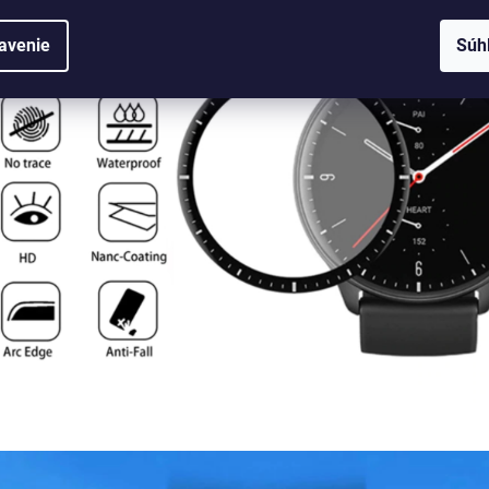
avenie
Súh