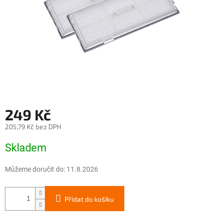
249 Kč
205,79 Kč bez DPH
Měrná
Skladem
cena:
Můžeme doručit do:
11.8.2026
Přidat do košíku