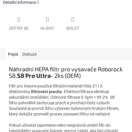
Detailní informace
ZEPTAT SE
HLÍDAT
SDÍLET
Popis
Diskuze
Náhradní HEPA filtr pro vysavače
Roborock
S8,
S8 Pro Ultra
- 2ks (OEM)
Filtr pro Xiaomi používá filtrační materiál třídy E11 k
efektivnímu
filtrování prachu
. Efektivní filtrace eliminují
sekundární znečištění. Účinnost filtrace 0.3pm > 99.2%. Síť
filtru pohodlně zachycuje prach a prochází čistý vzduch.
Současně je povrch filtru vybaven nylonovým hrubým filtrem,
který dokáže zpomalit proces zanesení filtru od nečistot.
Pokud uživatel zapomene nebo nesprávně umístí filtr do
robotického vysavače Xiaomi, senzor zajistí, aby byl uživatel