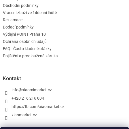
í
Obchodní podmínky
Vrácení zboží ve 14denní lhůtě
Reklamace
Dodací podmínky
Výdejní POINT Praha 10
Ochrana osobních údajů
FAQ - Často kladené otázky
Pojištění a prodloužená záruka
Kontakt
info
@
xiaomimarket.cz
+420 216 216 004
https://fb.com/xiaomarket.cz
xiaomarket.cz