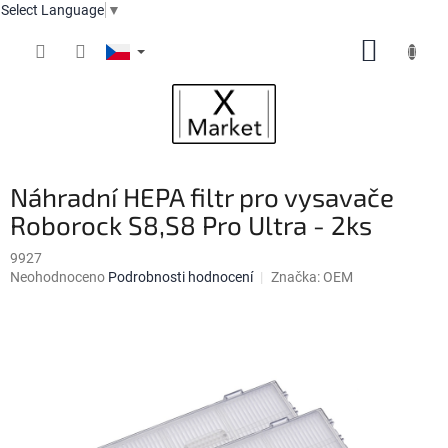
Select Language
▼
Přejít
NÁKUP
na
obsah
KOŠÍK
Náhradní HEPA filtr pro vysavače
Roborock S8,S8 Pro Ultra - 2ks
9927
Průměrné
Neohodnoceno
Podrobnosti hodnocení
Značka:
OEM
hodnocení
produktu
je
0,0
z
5
hvězdiček.