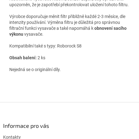
upozorněn, že je zapotřebí překontrolovat uložení tohoto filtru.
Výrobce doporučuje měnit filtr přibližně každé 2-3 měsíce, dle
intenzity používání. Výměna filtru je důležitá pro správnou
filtrační funkci vysavače a také napomáhá k
obnovení sacího
výkonu
vysavače.
Kompatibilní také s typy:
Roborock S8
Obsah balení:
2 ks
Nejedná se o originální díly.
Z
á
p
a
Informace pro vás
t
Kontakty