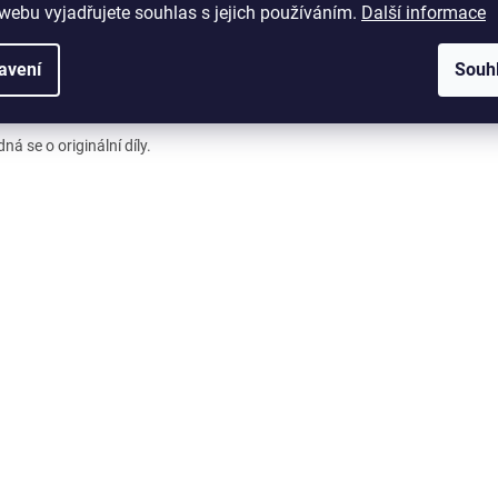
webu vyjadřujete souhlas s jejich používáním.
Další informace
bce doporučuje měnit filtr přibližně každých 3-6 měsíců, dle intenzity po
ho výkonu
vysavače.
avení
Souh
h balení
: 2ks
ná se o originální díly.