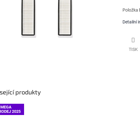
ek.
Položka 
Detailní 
TISK
sející produkty
MEGA
RODEJ 2025