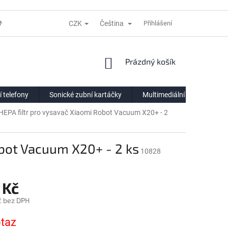
CZK
Čeština
NÍ LHŮTĚ
REKLAMACE
DODACÍ PODMÍNKY
Přihlášení
VÝDEJNÍ POIN
NÁKUPNÍ
Prázdný košík
KOŠÍK
í telefony
Sonické zubní kartáčky
Multimediální centra
HEPA filtr pro vysavač Xiaomi Robot Vacuum X20+ - 2
obot Vacuum X20+ - 2 ks
10828
 Kč
č bez DPH
taz