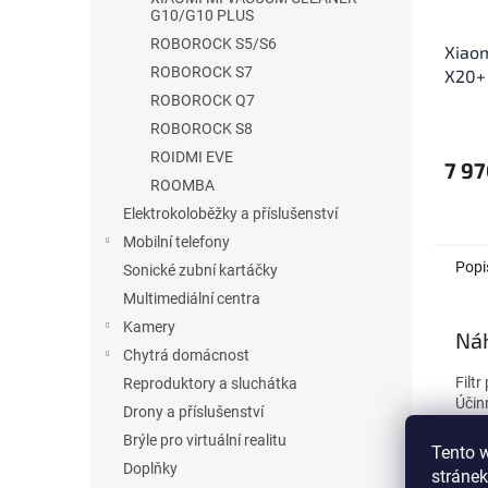
G10/G10 PLUS
ROBOROCK S5/S6
Xiao
ROBOROCK S7
X20+ 
ROBOROCK Q7
ROBOROCK S8
ROIDMI EVE
7 97
ROOMBA
Elektrokoloběžky a příslušenství
Mobilní telefony
Popi
Sonické zubní kartáčky
Multimediální centra
Kamery
Náh
Chytrá domácnost
Filtr
Reproduktory a sluchátka
Účin
Drony a příslušenství
nylo
Brýle pro virtuální realitu
Tento 
Poku
Doplňky
stránek
že je