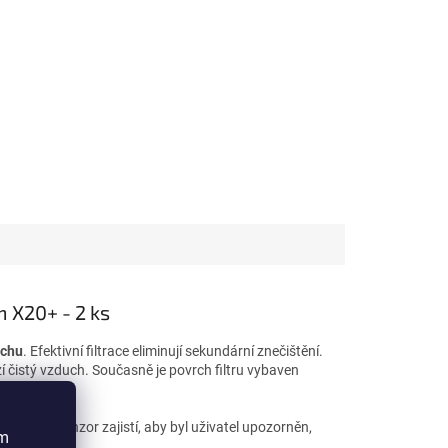
 X20+ - 2 ks
achu
. Efektivní filtrace eliminují sekundární znečištění.
í čistý vzduch. Současně je povrch filtru vybaven
istot.
Xiaomi, senzor zajistí, aby byl uživatel upozorněn,
ím