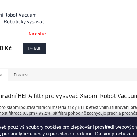
mi Robot Vacuum
- Robotický vysavač
Na dotaz
0 Kč
DETAIL
s
Diskuze
radní HEPA filtr pro vysavač Xiaomi Robot Vacuum
 pro Xiaomi používá filtrační materiál třídy E11 k efektivnímu f
iltrování pr
nost filtrace 0.3pm > 99.2%. Síť filtru pohodlně zachycuje prach a procház
novým hrubým filtrem, který dokáže zpomalit proces zanesení filtru od neč
web používá soubory cookies pro zlepšování prostředí webových
d uživatel zapomene nebo nesprávně umístí filtr do robotického vysavače 
, pro analytické účely a pro cílenou reklamu. Dalším procházen
 zapotřebí překontrolovat uložení tohoto filtru.