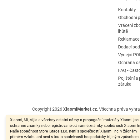
Kontakty
Obchodní 
Vrácení zb
lhůtě
Reklamace
Dodací po
Výdejní PO
Ochrana os
FAQ - Čast
Pojištění a
záruka
Copyright 2026
XiaomiMarket.cz
. Všechna práva vyhr
Xiaomi, Mi, Mijia a všechny ostatní názvy a propagační materiály Xiaomi jso
ochranné známky nebo registrované ochranné známky společnosti Xiaomi In
Naše společnost Store iStage s.r.o. není s společností Xiaomi Inc. v žádném
přímém vztahu ani není s touto společností hospodářsky či jiným způsobem