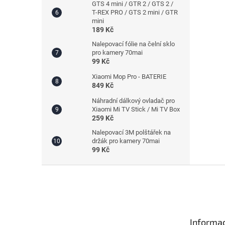
GTS 4 mini / GTR 2 / GTS 2 /
T-REX PRO / GTS 2 mini / GTR
mini
189 Kč
Nalepovací fólie na čelní sklo
pro kamery 70mai
99 Kč
Xiaomi Mop Pro - BATERIE
849 Kč
Náhradní dálkový ovladač pro
Xiaomi Mi TV Stick / Mi TV Box
259 Kč
Nalepovací 3M polštářek na
držák pro kamery 70mai
99 Kč
Z
á
p
a
t
Informac
í