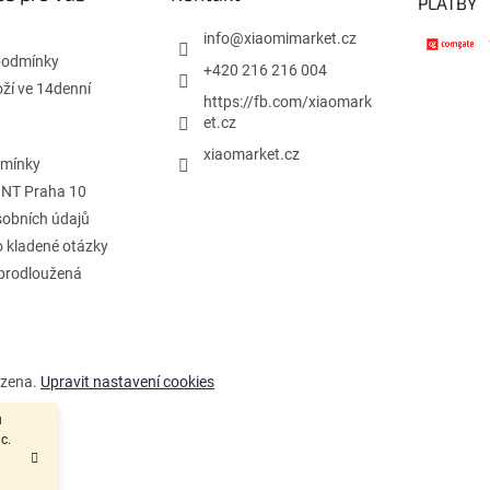
PLATBY
info
@
xiaomimarket.cz
podmínky
+420 216 216 004
oží ve 14denní
https://fb.com/xiaomark
et.cz
xiaomarket.cz
dmínky
INT Praha 10
obních údajů
o kladené otázky
 prodloužená
azena.
Upravit nastavení cookies
u
c.