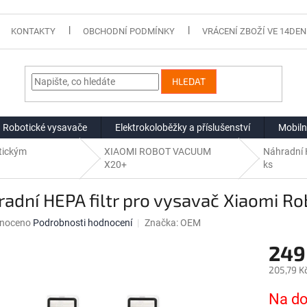
KONTAKTY
OBCHODNÍ PODMÍNKY
VRÁCENÍ ZBOŽÍ VE 14DEN
HLEDAT
Robotické vysavače
Elektrokoloběžky a příslušenství
Mobiln
otickým
XIAOMI ROBOT VACUUM
Náhradní 
X20+
ks
adní HEPA filtr pro vysavač Xiaomi R
né
noceno
Podrobnosti hodnocení
Značka:
OEM
ní
249
u
205,79 K
Měrná
Na do
cena: