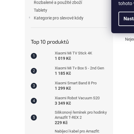
Rozbalené a použité zboží
tohoto 
Tablety
Výro
sací
Kategorie pro slevové kódy
Nast
Obsa
Nejed
Top 10 produktů
Xiaomi Mi TV Stick 4K
1 019 Kč
Xiaomi Mi Tv Box S - 2nd Gen
1 185 Kč
Xiaomi Smart Band 8 Pro
1 299 Kč
Xiaomi Robot Vacuum S20
3 349 Kč
Silikonový řemínek pro hodinky
Amazfit T-REX 2
229 Kč
Nabíjecí kabel pro Amazfit: