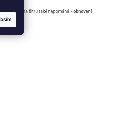
užívání. Výměna filtru také napomáhá k
obnovení
lasím