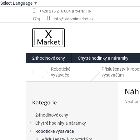
Select Language
▼
Přejít
+420 216 216 004
na
info@xiaomimarket.cz
obsah
24hodinové ceny
Chytré hodinky a náramky
Robotické
Příslušenství k rob
Domů
vysavače
vysavačům
P
Náhr
o
Přeskočit
s
Kategorie
Průměr
Neohod
kategorie
t
hodnoce
r
produkt
24hodinové ceny
a
je
Chytré hodinky a náramky
n
0,0
z
Robotické vysavače
n
5
í
Příslušenství k robotickým