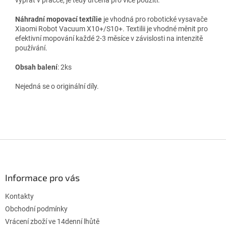
Náhradní mopovací textílie
je vhodná pro robotické vysavače
Xiaomi Robot Vacuum X10+/S10+.
Textilii je vhodné měnit pro
efektivní mopování každé 2-3 měsíce v závislosti na intenzitě
používání.
Obsah balení
: 2ks
Nejedná se o originální díly.
Z
á
p
a
Informace pro vás
t
Kontakty
í
Obchodní podmínky
Vrácení zboží ve 14denní lhůtě