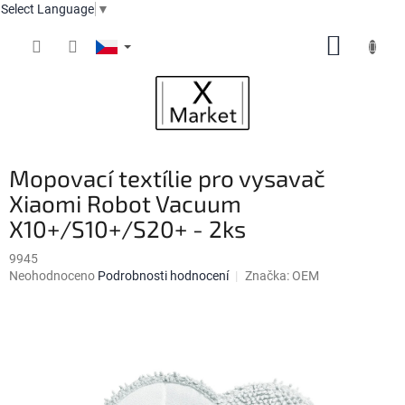
Select Language
▼
Přejít
NÁKUP
na
obsah
KOŠÍK
Mopovací textílie pro vysavač
Xiaomi Robot Vacuum
X10+/S10+/S20+ - 2ks
9945
Průměrné
Neohodnoceno
Podrobnosti hodnocení
Značka:
OEM
hodnocení
produktu
je
0,0
z
5
hvězdiček.