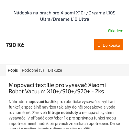
Nádobka na prach pro Xiaomi X10+/Dreame L10S
Ultra/Dreame L10 Ultra
Skladem
790 Kč
Do košíku
Popis
Podobné (3)
Diskuze
Mopovací textílie pro vysavač
Xiaomi
Robot Vacuum X10+/S10+/S20+
- 2ks
Náhradní
mopovací hadřík
pro robotické vysavače s vytírací
funkcí
je speciálně navržen tak, aby do něj prosakovala voda
rovnoměrně. Zároveň
filtruje nečistoty
a neucpává systém
vysavače. V případě opotřebení je pro správnou funkci mopu
zapotřebí měnit hadřík při prvních známkách opotřebení.
Dá se
vyprat v pračce, je tedy určena pro více použití.