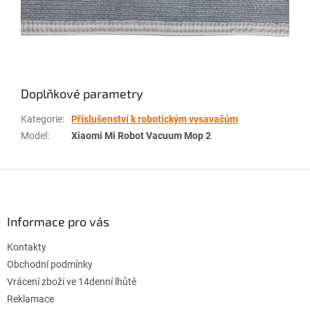
Doplňkové parametry
Kategorie
:
Příslušenství k robotickým vysavačům
Model
:
Xiaomi Mi Robot Vacuum Mop 2
Z
á
p
a
Informace pro vás
t
Kontakty
í
Obchodní podmínky
Vrácení zboží ve 14denní lhůtě
Reklamace