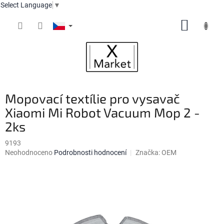
Select Language
▼
Přejít
NÁKUP
na
obsah
KOŠÍK
Mopovací textílie pro vysavač
Xiaomi Mi Robot Vacuum Mop 2 -
2ks
9193
Průměrné
Neohodnoceno
Podrobnosti hodnocení
Značka:
OEM
hodnocení
produktu
je
0,0
z
5
hvězdiček.