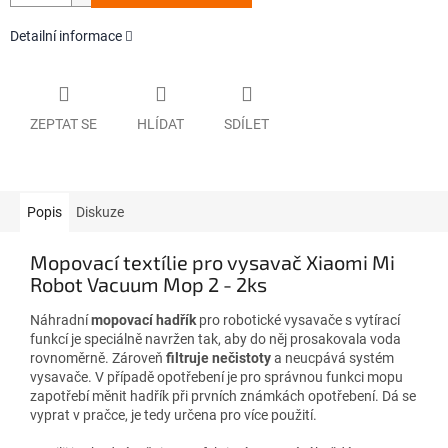
Detailní informace
ZEPTAT SE
HLÍDAT
SDÍLET
Popis
Diskuze
Mopovací textílie pro vysavač Xiaomi Mi
Robot Vacuum Mop 2 - 2ks
Náhradní
mopovací hadřík
pro robotické vysavače s vytírací
funkcí
je speciálně navržen tak, aby do něj prosakovala voda
rovnoměrně. Zároveň
filtruje nečistoty
a neucpává systém
vysavače. V případě opotřebení je pro správnou funkci mopu
zapotřebí měnit hadřík při prvních známkách opotřebení.
Dá se
vyprat v pračce, je tedy určena pro více použití.