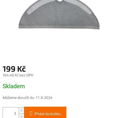
199 Kč
164,46 Kč bez DPH
Měrná
Skladem
cena:
Můžeme doručit do:
11.8.2026
Přidat do košíku