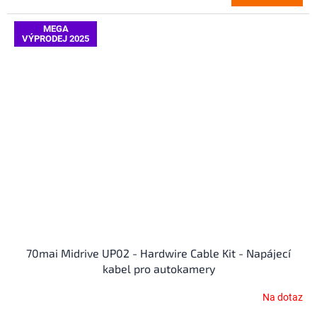
je
4,3
z
MEGA
VÝPRODEJ 2025
5
hvězdiček.
70mai Midrive UP02 - Hardwire Cable Kit - Napájecí
kabel pro autokamery
Na dotaz