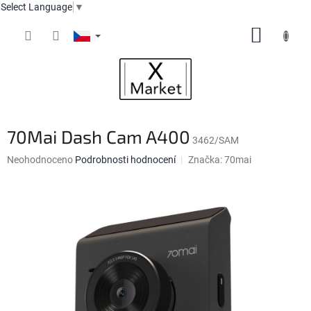
Select Language
▼
Přejít
NÁKUP
na
obsah
KOŠÍK
70Mai Dash Cam A400
3462/SAM
Průměrné
Neohodnoceno
Podrobnosti hodnocení
Značka:
70mai
hodnocení
produktu
je
0,0
z
5
hvězdiček.