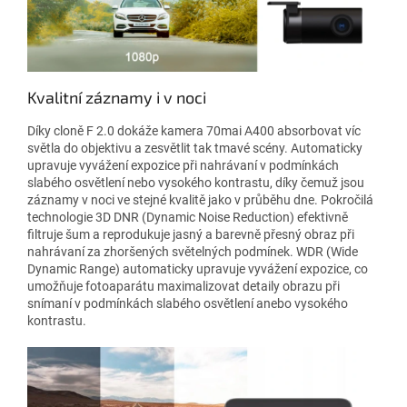
Kvalitní záznamy i v noci
Díky cloně F 2.0 dokáže kamera 70mai A400 absorbovat víc
světla do objektivu a zesvětlit tak tmavé scény. Automaticky
upravuje vyvážení expozice při nahrávaní v podmínkách
slabého osvětlení nebo vysokého kontrastu, díky čemuž jsou
záznamy v noci ve stejné kvalitě jako v průběhu dne. Pokročilá
technologie 3D DNR (Dynamic Noise Reduction) efektivně
filtruje šum a reprodukuje jasný a barevně přesný obraz při
nahrávaní za zhoršených světelných podmínek. WDR (Wide
Dynamic Range) automaticky upravuje vyvážení expozice, co
umožňuje fotoaparátu maximalizovat detaily obrazu při
snímaní v podmínkách slabého osvětlení anebo vysokého
kontrastu.