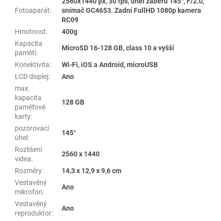
2560x1440 px, 30 fps, úhel záběru 145°, F/2.0,
Fotoaparát
:
snímač GC4653. Zadní FullHD 1080p kamera
RC09
Hmotnost
:
400g
Kapacita
MicroSD 16-128 GB, class 10 a vyšší
paměti
:
Konektivita
:
Wi-Fi, iOS a Android, microUSB
LCD displej
:
Ano
max.
kapacita
128 GB
paměťové
karty
:
pozorovací
145°
úhel
:
Rozlišení
2560 x 1440
videa
:
Rozměry
:
14,3 x 12,9 x 9,6 cm
Vestavěný
Ano
mikrofon
:
Vestavěný
Ano
reproduktor
: